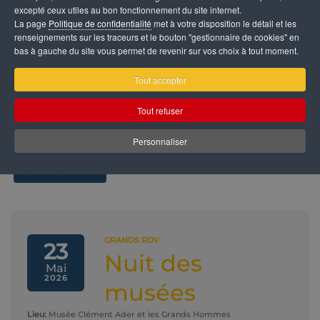
excepté ceux utiles au bon fonctionnement du site internet.
La page
Politique de confidentialité
met à votre disposition le détail et les
Réinitialiser
renseignements sur les traceurs et le bouton "gestionnaire de cookies" en
bas à gauche du site vous permet de revenir sur vos choix à tout moment.
Résultats de la
Tout accepter
recherche
Tout refuser
Il y a 19 évènements correspondant à votre recherche
Personnaliser
Grands RDV
GRANDS RDV
23
Nuit des
Mai
2026
musées
Lieu:
Musée Clément Ader et les Grands Hommes