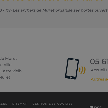
17h Les archers de Muret organise ses portes ouvertes
 de Muret
05 6
e Ville
Accueil Hô
 Castelvielh
Muret
Autres s
ALES
SITEMAP
GESTION DES COOKIES
RSS