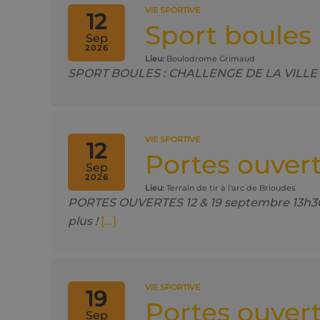
VIE SPORTIVE
12
Sport boules 
Sep
2026
Lieu:
Boulodrome Grimaud
SPORT BOULES : CHALLENGE DE LA VILLE DE M
VIE SPORTIVE
12
Portes ouvert
Sep
2026
Lieu:
Terrain de tir à l'arc de Brioudes
PORTES OUVERTES 12 & 19 septembre 13h30 - 
plus !
[...]
VIE SPORTIVE
19
Portes ouvert
Sep