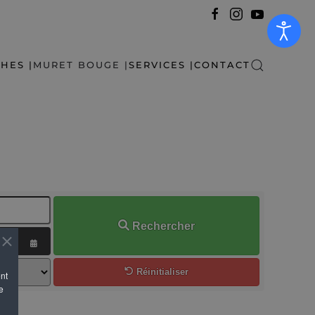
HES |
MURET BOUGE |
SERVICES |
CONTACT
Rechercher
OUVRIR LE CALENDRIER
Réinitialiser
ent
e