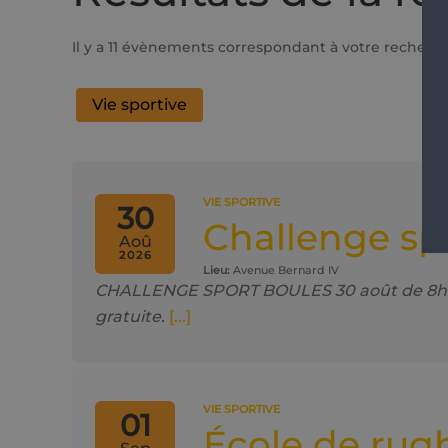
Il y a 11 évènements correspondant à votre recherc
Vie sportive
VIE SPORTIVE
30
Challenge sp
Aoû
2026
Lieu:
Avenue Bernard IV
CHALLENGE SPORT BOULES 30 août de 8h à 19h
gratuite.
[...]
VIE SPORTIVE
01
École de rug