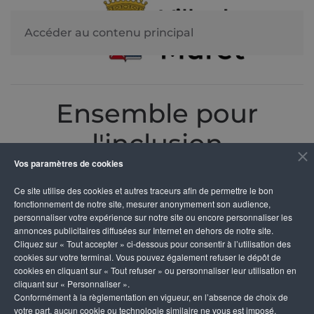
Accéder au contenu principal
Ensemble pour
l'inclusion
Vos paramètres de cookies
La ville s'associe le Week-end du 5, 6 et 7 décembre
Ce site utilise des cookies et autres traceurs afin de permettre le bon
aux journées du handicap et de l'inclusion en
fonctionnement de notre site, mesurer anonymement son audience,
personnaliser votre expérience sur notre site ou encore personnaliser les
organisant un grand nombre d'événements et de
annonces publicitaires diffusées sur Internet en dehors de notre site.
moments de réflexion partagés.
Cliquez sur « Tout accepter » ci-dessous pour consentir à l’utilisation des
cookies sur votre terminal. Vous pouvez également refuser le dépôt de
Venez nombreux soutenir
cookies en cliquant sur « Tout refuser » ou personnaliser leur utilisation en
cliquant sur « Personnaliser ».
cette démarche en suivant le
Conformément à la règlementation en vigueur, en l’absence de choix de
votre part, aucun cookie ou technologie similaire ne vous est imposé,