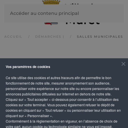
Accéder au contenu principal
ACCUEIL
DÉMARCHES |
SALLES MUNICIPALES
Locations de salles
Vos paramètres de cookies
municipales
Ce site utilise des cookies et autres traceurs afin de permettre le bon
fonctionnement de notre site, mesurer anonymement son audience,
personnaliser votre expérience sur notre site ou encore personnaliser les
annonces publicitaires diffusées sur Internet en dehors de notre site.
Vous vous mariez, vous organisez un anniversaire,
Cliquez sur « Tout accepter » ci-dessous pour consentir à l’utilisation des
un événement, une réunion et vous avez besoin
cookies sur votre terminal. Vous pouvez également refuser le dépôt de
cookies en cliquant sur « Tout refuser » ou personnaliser leur utilisation en
d'une salle à louer ?
cliquant sur « Personnaliser ».
Conformément à la règlementation en vigueur, en l’absence de choix de
votre part, aucun cookie ou technologie similaire ne vous est imposé,