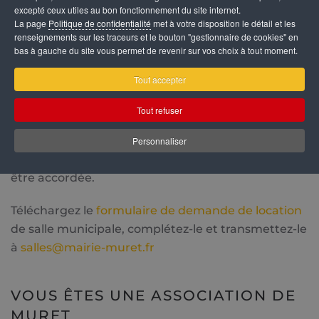
Le délai minimum de réservation est de 30 jours
excepté ceux utiles au bon fonctionnement du site internet.
avant la date demandée.
La page
Politique de confidentialité
met à votre disposition le détail et les
renseignements sur les traceurs et le bouton "gestionnaire de cookies" en
bas à gauche du site vous permet de revenir sur vos choix à tout moment.
VOUS ÊTES UN PARTICULIER
Tout accepter
Vous devez impérativement résider à Muret. Aussi,
Tout refuser
un justificatif de domicile est exigé au moment de
la constitution du dossier.
Personnaliser
Une seule réservation par famille et par an ne peut
être accordée.
Téléchargez le
formulaire de demande de location
de salle municipale, complétez-le et transmettez-le
à
salles@mairie-muret.fr
VOUS ÊTES UNE ASSOCIATION DE
MURET