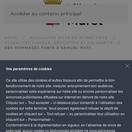
Accéder au contenu principal
HOME
ACTUALITÉS VILLE DE MURET LISTE
ACTUALITÉS FAMILLE, ÉDUCATION ET SOLIDARITÉ
DES HOMMAGES FORTS À SAMUEL PATY
Des hommages forts
Vos paramètres de cookies
à Samuel Paty
Ce site utilise des cookies et autres traceurs afin de permettre le bon
fonctionnement de notre site, mesurer anonymement son audience,
personnaliser votre expérience sur notre site ou encore personnaliser les
annonces publicitaires diffusées sur Internet en dehors de notre site.
Cliquez sur « Tout accepter » ci-dessous pour consentir à l’utilisation des
cookies sur votre terminal. Vous pouvez également refuser le dépôt de
cookies en cliquant sur « Tout refuser » ou personnaliser leur utilisation en
cliquant sur « Personnaliser ».
Conformément à la règlementation en vigueur, en l’absence de choix de
votre part, aucun cookie ou technologie similaire ne vous est imposé,