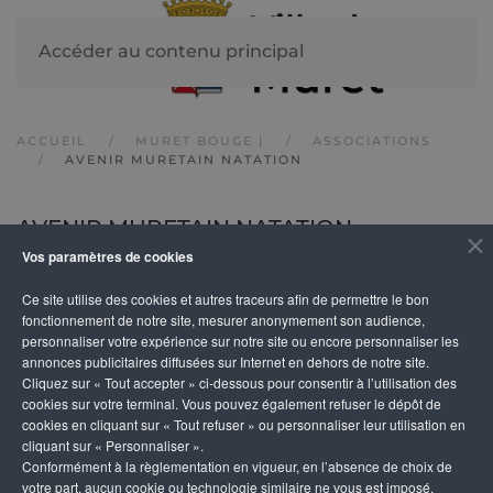
Accéder au contenu principal
ACCUEIL
MURET BOUGE |
ASSOCIATIONS
AVENIR MURETAIN NATATION
AVENIR MURETAIN NATATION
Vos paramètres de cookies
Ce site utilise des cookies et autres traceurs afin de permettre le bon
DESCRIPTION
fonctionnement de notre site, mesurer anonymement son audience,
personnaliser votre expérience sur notre site ou encore personnaliser les
annonces publicitaires diffusées sur Internet en dehors de notre site.
Club labellisé FFN – Agréé Ecole de Natation Français
Cliquez sur « Tout accepter » ci-dessous pour consentir à l’utilisation des
cookies sur votre terminal. Vous pouvez également refuser le dépôt de
Pratique de la natation sportive à partir de 4 ans.
cookies en cliquant sur « Tout refuser » ou personnaliser leur utilisation en
cliquant sur « Personnaliser ».
Apprentissage, perfectionnement, compétitions, loisi
Conformément à la règlementation en vigueur, en l’absence de choix de
votre part, aucun cookie ou technologie similaire ne vous est imposé,