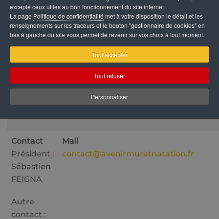
excepté ceux utiles au bon fonctionnement du site internet.
La page
Politique de confidentialité
met à votre disposition le détail et les
DÉTAILS
renseignements sur les traceurs et le bouton "gestionnaire de cookies" en
bas à gauche du site vous permet de revenir sur vos choix à tout moment.
Adresse
Téléphone
We
Tout accepter
Aqualudia
06 78 87 17 99
www.
80 avenue
Face
Tout refuser
Bernard IV
Personnaliser
31600
Muret
Contact
Mail
Président :
contact@avenirmuretnatation.fr
Sébastien
FEIGNA
Autre
contact :