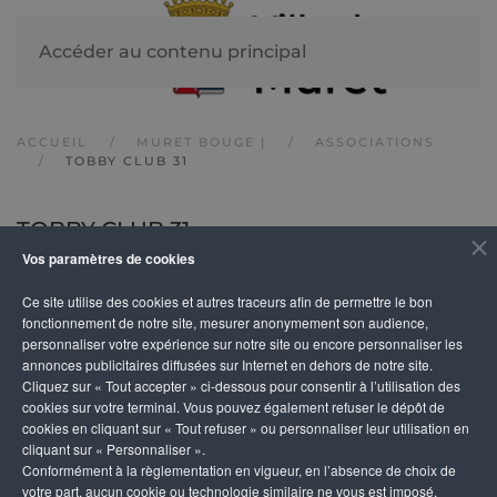
Accéder au contenu principal
ACCUEIL
MURET BOUGE |
ASSOCIATIONS
TOBBY CLUB 31
TOBBY CLUB 31
Vos paramètres de cookies
Ce site utilise des cookies et autres traceurs afin de permettre le bon
DESCRIPTION
fonctionnement de notre site, mesurer anonymement son audience,
personnaliser votre expérience sur notre site ou encore personnaliser les
annonces publicitaires diffusées sur Internet en dehors de notre site.
Association d'éducation canine ayant pour principale
Cliquez sur « Tout accepter » ci-dessous pour consentir à l’utilisation des
activités : l'école des chiots, l'éducation canine, les
cookies sur votre terminal. Vous pouvez également refuser le dépôt de
cookies en cliquant sur « Tout refuser » ou personnaliser leur utilisation en
balades avec nos amis à 4 pattes, les jeux canins... Ma
cliquant sur « Personnaliser ».
aussi : l’Agility, l’Oberythmée, le Hooper, le Treiball, la
Conformément à la règlementation en vigueur, en l’absence de choix de
votre part, aucun cookie ou technologie similaire ne vous est imposé,
recherche olfactive. Par cours collectifs ou cours