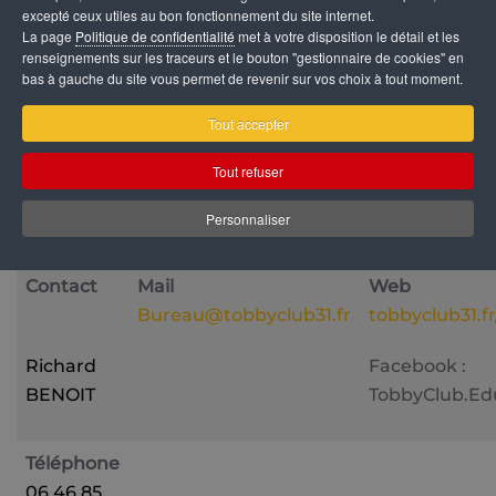
excepté ceux utiles au bon fonctionnement du site internet.
individuel (apprentissage des ordres, renforcement 
La page
Politique de confidentialité
met à votre disposition le détail et les
ordres, problèmes de comportement). Le tout dans l
renseignements sur les traceurs et le bouton "gestionnaire de cookies" en
bas à gauche du site vous permet de revenir sur vos choix à tout moment.
bonne humeur, le respect, la confiance et dans le jeu
avec le chien. La méthode positive, une relation de
Tout accepter
confiance.
Tout refuser
Personnaliser
DÉTAILS
Contact
Mail
Web
Bureau@tobbyclub31.fr
tobbyclub31.fr
Richard
Facebook :
BENOIT
TobbyClub.Ed
Téléphone
06 46 85