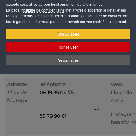
excepté ceux utiles au bon fonctionnement du site internet.
projet, conseil, mise en relation avec des partena
La page
Politique de confidentialité
met à votre disposition le détail et les
pour expertise...), lien social (activité / atelie
renseignements sur les traceurs et le bouton "gestionnaire de cookies" en
bas à gauche du site vous permet de revenir sur vos choix à tout moment.
sensibilisation, café débat...).
Tout accepter
Merci de nous contacter par téléphone pour pre
RDV avant de vous déplacer.
Tout refuser
Personnaliser
DÉTAILS
Adresse
Téléphone
Web
33 av de
06 19 35 04 75
Linkedin :
l'Europe
Activ'
06
Instagram
59 79 90 61
beactiv_M