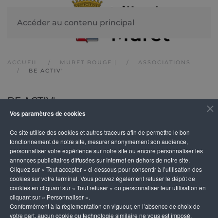
Accéder au contenu principal
ACCUEIL
MURET BOUGE |
ASSOCIATIONS
BE ACTIV'
BE ACTIV'
Vos paramètres de cookies
Ce site utilise des cookies et autres traceurs afin de permettre le bon
DESCRIPTION
fonctionnement de notre site, mesurer anonymement son audience,
personnaliser votre expérience sur notre site ou encore personnaliser les
annonces publicitaires diffusées sur Internet en dehors de notre site.
Créée en 2016, nous accompagnons les personnes s
Cliquez sur « Tout accepter » ci-dessous pour consentir à l’utilisation des
3 axes : insertion (travail sur candidature pour emp
cookies sur votre terminal. Vous pouvez également refuser le dépôt de
cookies en cliquant sur « Tout refuser » ou personnaliser leur utilisation en
formation, entretien d’embauche) sans limite d’
cliquant sur « Personnaliser ».
préparation à la création d’entreprise (parcours C
Conformément à la règlementation en vigueur, en l’absence de choix de
votre part, aucun cookie ou technologie similaire ne vous est imposé,
atelier, rencontre individuelle et collective, décou