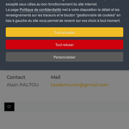
excepté ceux utiles au bon fonctionnement du site internet.
commerçant locaux.
La page
Politique de confidentialité
met à votre disposition le détail et les
renseignements sur les traceurs et le bouton "gestionnaire de cookies" en
bas à gauche du site vous permet de revenir sur vos choix à tout moment.
DÉTAILS
Tout accepter
Adresse
Téléphone
Web
Tout refuser
56 rue Clément
07 83 56 23 95
Faceb
Personnaliser
Ader
Contact
Mail
Alain PALTOU
tesdemuret@gmail.com