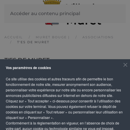
Accéder au contenu principal
ACCUEIL
MURET BOUGE |
ASSOCIATIONS
T'ES DE MURET
T'ES DE MURET
Vos paramètres de cookies
Ce site utilise des cookies et autres traceurs afin de permettre le bon
DESCRIPTION
fonctionnement de notre site, mesurer anonymement son audience,
personnaliser votre expérience sur notre site ou encore personnaliser les
annonces publicitaires diffusées sur Internet en dehors de notre site.
L'association est directement liée au groupe Facebo
Cliquez sur « Tout accepter » ci-dessous pour consentir à l’utilisation des
T'es de muret et de son agglo
.
cookies sur votre terminal. Vous pouvez également refuser le dépôt de
cookies en cliquant sur « Tout refuser » ou personnaliser leur utilisation en
Nous avons pour but d'organiser des événements
cliquant sur « Personnaliser ».
caritatifs pour aider les associations de l'agglomérati
Conformément à la règlementation en vigueur, en l’absence de choix de
votre part, aucun cookie ou technologie similaire ne vous est imposé,
Muretaine, mais aussi d'aider nos artisans et