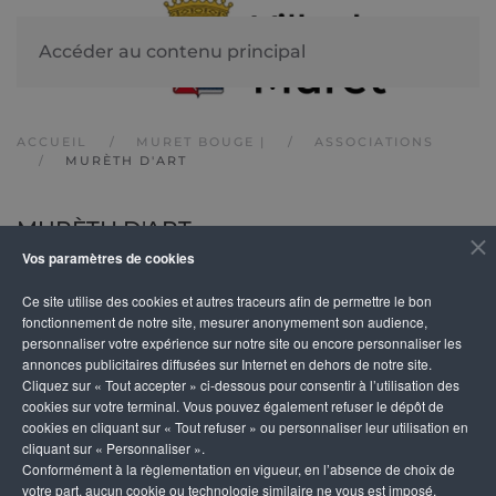
Accéder au contenu principal
ACCUEIL
MURET BOUGE |
ASSOCIATIONS
MURÈTH D'ART
MURÈTH D'ART
Vos paramètres de cookies
Ce site utilise des cookies et autres traceurs afin de permettre le bon
DESCRIPTION
fonctionnement de notre site, mesurer anonymement son audience,
personnaliser votre expérience sur notre site ou encore personnaliser les
annonces publicitaires diffusées sur Internet en dehors de notre site.
L’association a pour but de valoriser et promouvoir
Cliquez sur « Tout accepter » ci-dessous pour consentir à l’utilisation des
artistes ou artisans des métiers d’art profession
cookies sur votre terminal. Vous pouvez également refuser le dépôt de
cookies en cliquant sur « Tout refuser » ou personnaliser leur utilisation en
individuels du Muretains, avec pour objecti
cliquant sur « Personnaliser ».
contribuer au développement culturel du territoir
Conformément à la règlementation en vigueur, en l’absence de choix de
votre part, aucun cookie ou technologie similaire ne vous est imposé,
accompagnant la création artistique. Elle valorise