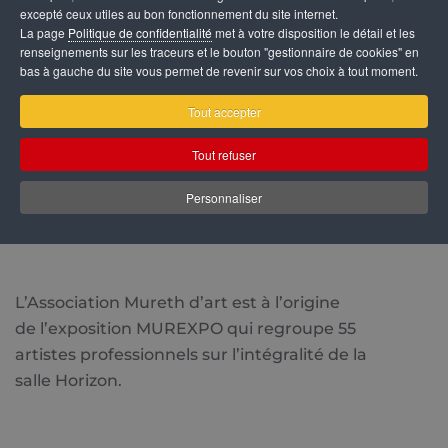
excepté ceux utiles au bon fonctionnement du site internet.
ressources et les compétences de chacun et éla
La page
Politique de confidentialité
met à votre disposition le détail et les
l’offre culturelle en favorisant les rencontres entr
renseignements sur les traceurs et le bouton "gestionnaire de cookies" en
bas à gauche du site vous permet de revenir sur vos choix à tout moment.
artistes et le public, et cela dans le domaine des 
visuels qui produisent des objets perçus essentielle
Tout accepter
par l'œil. Ils englobent les arts plastiques traditionnels
métiers d’art, le design auxquels s'ajoutent
Tout refuser
techniques nouvelles : la photographie, le cinéma, l
Personnaliser
vidéo et l'art numérique, mais aussi les arts appliqu
les arts décoratifs (art de la terre, textile, marqueteri
L’Association Mureth d’art est à l’origine
de l’exposition MUREXPO qui regroupe 55
artistes professionnels sur l’intégralité de la
salle Horizon.