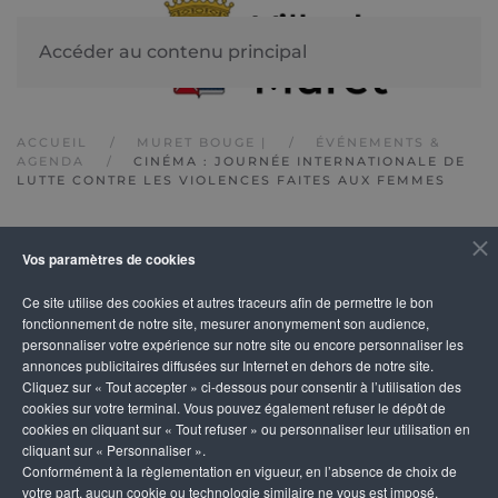
Accéder au contenu principal
ACCUEIL
MURET BOUGE |
ÉVÉNEMENTS &
AGENDA
CINÉMA : JOURNÉE INTERNATIONALE DE
LUTTE CONTRE LES VIOLENCES FAITES AUX FEMMES
IMPRIMER
Vos paramètres de cookies
Cinéma : Journée
Ce site utilise des cookies et autres traceurs afin de permettre le bon
fonctionnement de notre site, mesurer anonymement son audience,
internationale de lutte
personnaliser votre expérience sur notre site ou encore personnaliser les
annonces publicitaires diffusées sur Internet en dehors de notre site.
contre les violences
Cliquez sur « Tout accepter » ci-dessous pour consentir à l’utilisation des
cookies sur votre terminal. Vous pouvez également refuser le dépôt de
faites aux femmes
cookies en cliquant sur « Tout refuser » ou personnaliser leur utilisation en
cliquant sur « Personnaliser ».
Conformément à la règlementation en vigueur, en l’absence de choix de
votre part, aucun cookie ou technologie similaire ne vous est imposé,