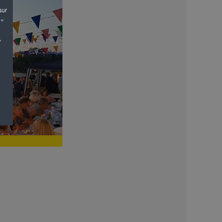
sur
 «
,