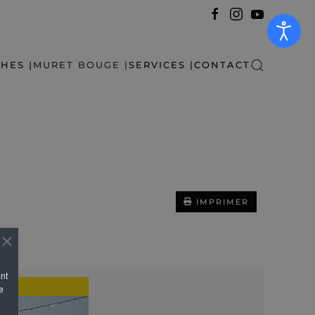
HES |
MURET BOUGE |
SERVICES |
CONTACT
IMPRIMER
ent
e