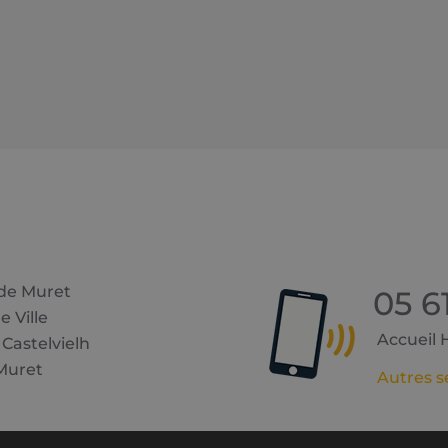
 de Muret
05 6
e Ville
Accueil Hô
 Castelvielh
Muret
Autres s