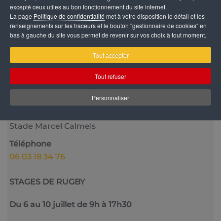
excepté ceux utiles au bon fonctionnement du site internet.
La page
Politique de confidentialité
met à votre disposition le détail et les
renseignements sur les traceurs et le bouton "gestionnaire de cookies" en
bas à gauche du site vous permet de revenir sur vos choix à tout moment.
Catégorie
Tout accepter
Vie sportive
Tout refuser
Dates
6 Juillet 2026
10 Juillet 2026
09:00
-
17:30
Personnaliser
Lieu
Stade Marcel Calmels
Téléphone
06 03 18 34 76
STAGES DE RUGBY
Du 6 au 10 juillet de 9h à 17h30