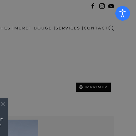
HES |
MURET BOUGE |
SERVICES |
CONTACT
IMPRIMER
ent
e