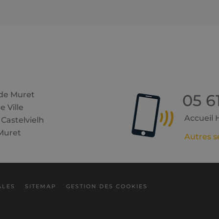
 de Muret
05 6
e Ville
Accueil Hô
 Castelvielh
Muret
Autres s
ALES
SITEMAP
GESTION DES COOKIES