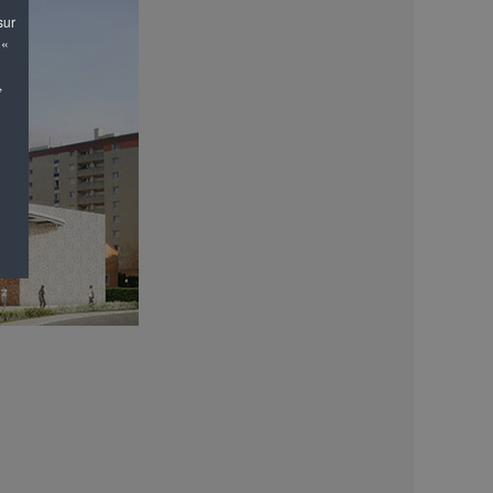
sur
 «
,