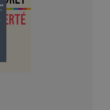
sur
 «
,