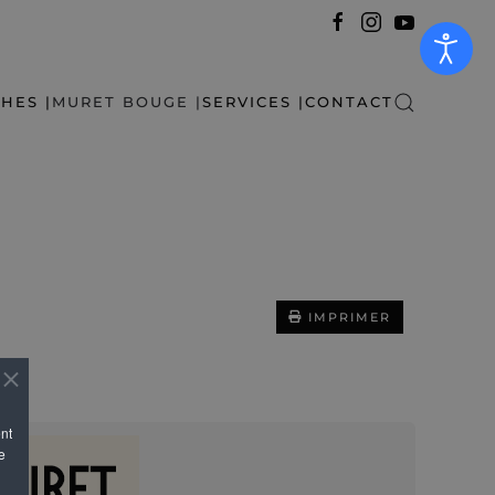
HES |
MURET BOUGE |
SERVICES |
CONTACT
IMPRIMER
ent
e