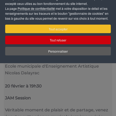
excepté ceux utiles au bon fonctionnement du site internet.
La page
Politique de confidentialité
met à votre disposition le détail et les
renseignements sur les traceurs et le bouton "gestionnaire de cookies" en
bas à gauche du site vous permet de revenir sur vos choix à tout moment.
Catégorie
Tout accepter
Vie culturelle
Tout refuser
Date
20 Février 2026
19:30
Personnaliser
Lieu
Ecole municipale d'Enseignement Artistique
Nicolas Dalayrac
20 février à 19h30
JAM Session
Véritable moment de plaisir et de partage, venez