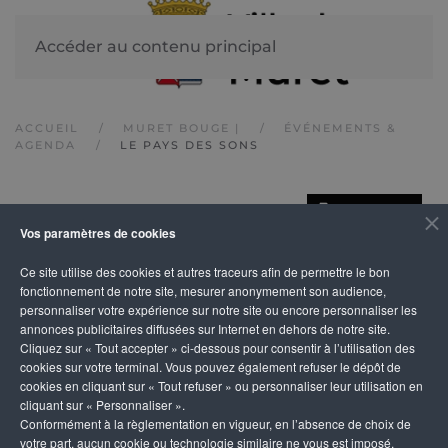
Accéder au contenu principal
ACCUEIL
MURET BOUGE |
ÉVÉNEMENTS &
AGENDA
LE PAYS DES SONS
IMPRIMER
Le pays des sons
Vos paramètres de cookies
Ce site utilise des cookies et autres traceurs afin de permettre le bon
fonctionnement de notre site, mesurer anonymement son audience,
personnaliser votre expérience sur notre site ou encore personnaliser les
annonces publicitaires diffusées sur Internet en dehors de notre site.
Cliquez sur « Tout accepter » ci-dessous pour consentir à l’utilisation des
cookies sur votre terminal. Vous pouvez également refuser le dépôt de
cookies en cliquant sur « Tout refuser » ou personnaliser leur utilisation en
cliquant sur « Personnaliser ».
Conformément à la règlementation en vigueur, en l’absence de choix de
votre part, aucun cookie ou technologie similaire ne vous est imposé,