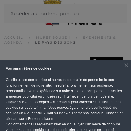
Accéder au contenu principal
ACCUEIL
MURET BOUGE |
ÉVÉNEMENTS &
AGENDA
LE PAYS DES SONS
IMPRIMER
Le pays des sons
Vos paramètres de cookies
Ce site utilise des cookies et autres traceurs afin de permettre le bon
fonctionnement de notre site, mesurer anonymement son audience,
personnaliser votre expérience sur notre site ou encore personnaliser les
annonces publicitaires diffusées sur Internet en dehors de notre site.
Cliquez sur « Tout accepter » ci-dessous pour consentir à l’utilisation des
cookies sur votre terminal. Vous pouvez également refuser le dépôt de
cookies en cliquant sur « Tout refuser » ou personnaliser leur utilisation en
cliquant sur « Personnaliser ».
Conformément à la règlementation en vigueur, en l’absence de choix de
votre part, aucun cookie ou technologie similaire ne vous est imposé,