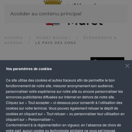
Accéder au contenu principal
ACCUEIL
MURET BOUGE |
ÉVÉNEMENTS &
AGENDA
LE PAYS DES SONS
IMPRIMER
Le pays des sons
Vos paramètres de cookies
Ce site utilise des cookies et autres traceurs afin de permettre le bon
fonctionnement de notre site, mesurer anonymement son audience,
personnaliser votre expérience sur notre site ou encore personnaliser les
annonces publicitaires diffusées sur Internet en dehors de notre site.
Cliquez sur « Tout accepter » ci-dessous pour consentir à l’utilisation des
cookies sur votre terminal. Vous pouvez également refuser le dépôt de
cookies en cliquant sur « Tout refuser » ou personnaliser leur utilisation en
cliquant sur « Personnaliser ».
Conformément à la règlementation en vigueur, en l’absence de choix de
votre part, aucun cookie ou technologie similaire ne vous est imposé,