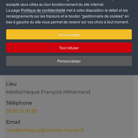
excepté ceux utiles au bon fonctionnement du site internet.
La page
Politique de confidentialité
met à votre disposition le détail et les
renseignements sur les traceurs et le bouton "gestionnaire de cookies" en
bas à gauche du site vous permet de revenir sur vos choix à tout moment.
Tout accepter
Catégorie
Tout refuser
Vie culturelle
Personnaliser
Date
8 Octobre 2025
Lieu
Médiathèque François Mitterrand
Téléphone
05 61 51 91 30
Email
mediatheque@mairie-muret.fr