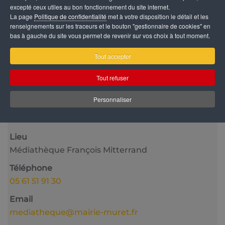
excepté ceux utiles au bon fonctionnement du site internet.
La page
Politique de confidentialité
met à votre disposition le détail et les
renseignements sur les traceurs et le bouton "gestionnaire de cookies" en
bas à gauche du site vous permet de revenir sur vos choix à tout moment.
Tout accepter
Catégorie
Tout refuser
Vie culturelle
Personnaliser
Date
23 Octobre 2025
Lieu
Médiathèque François Mitterrand
Téléphone
05 61 51 91 30
Email
mediatheque@mairie-muret.fr