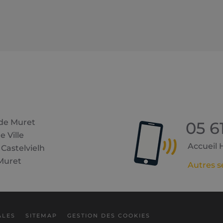
 de Muret
05 6
e Ville
Accueil Hô
 Castelvielh
Muret
Autres s
ALES
SITEMAP
GESTION DES COOKIES