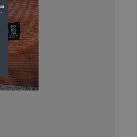
sur
 «
,