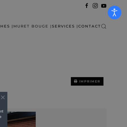
HES |
MURET BOUGE |
SERVICES |
CONTACT
IMPRIMER
ent
e