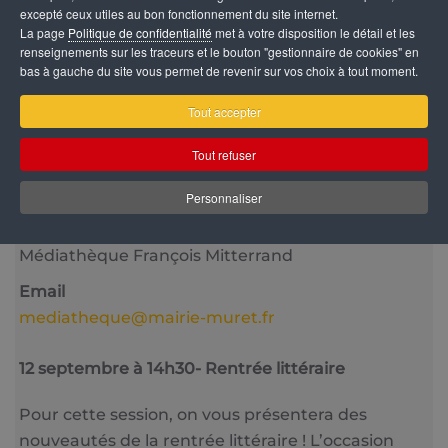
excepté ceux utiles au bon fonctionnement du site internet.
La page
Politique de confidentialité
met à votre disposition le détail et les
renseignements sur les traceurs et le bouton "gestionnaire de cookies" en
bas à gauche du site vous permet de revenir sur vos choix à tout moment.
Catégorie
Tout accepter
Vie culturelle
Tout refuser
Date
27 Septembre 2025
Personnaliser
Lieu
Médiathèque François Mitterrand
Email
mediatheque@mairie-muret.fr
12 septembre à 14h30- Rentrée littéraire
Pour cette session, on vous présentera des
nouveautés de la rentrée littéraire ! L’occasion