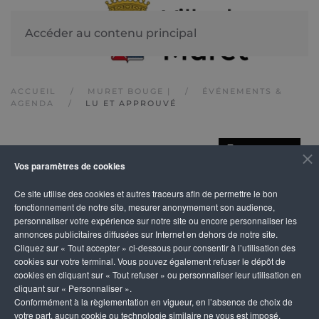
Accéder au contenu principal
ACCUEIL
MURET BOUGE |
ÉVÉNEMENTS &
AGENDA
LU ET APPROUVÉ
IMPRIMER
Lu et approuvé
Vos paramètres de cookies
Ce site utilise des cookies et autres traceurs afin de permettre le bon
fonctionnement de notre site, mesurer anonymement son audience,
personnaliser votre expérience sur notre site ou encore personnaliser les
annonces publicitaires diffusées sur Internet en dehors de notre site.
Cliquez sur « Tout accepter » ci-dessous pour consentir à l’utilisation des
cookies sur votre terminal. Vous pouvez également refuser le dépôt de
cookies en cliquant sur « Tout refuser » ou personnaliser leur utilisation en
cliquant sur « Personnaliser ».
Conformément à la règlementation en vigueur, en l’absence de choix de
votre part, aucun cookie ou technologie similaire ne vous est imposé,