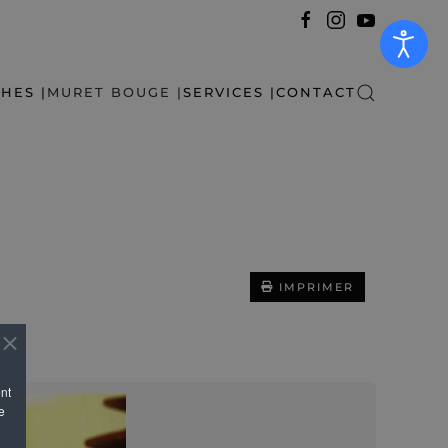
HES |
MURET BOUGE |
SERVICES |
CONTACT
IMPRIMER
ent
e