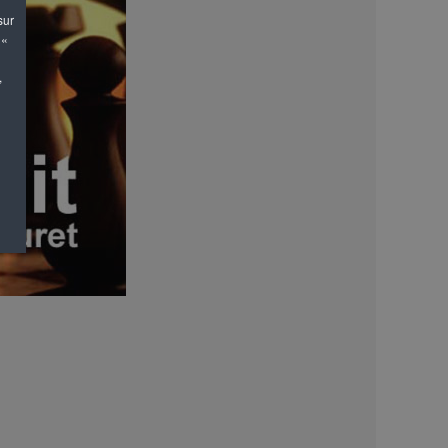
sur
 «
,