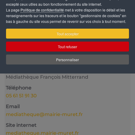
excepté ceux utiles au bon fonctionnement du site internet.
La page
Politique de confidentialité
met à votre disposition le détail et les
renseignements sur les traceurs et le bouton "gestionnaire de cookies" en
bas à gauche du site vous permet de revenir sur vos choix à tout moment.
Catégorie
Tout accepter
Vie culturelle
Tout refuser
Date
5 Juin 2026
17:30
Personnaliser
Lieu
Médiathèque François Mitterrand
Téléphone
05 61 51 91 30
Email
mediatheque@mairie-muret.fr
Site internet
mediatheque.mairie-muret.fr