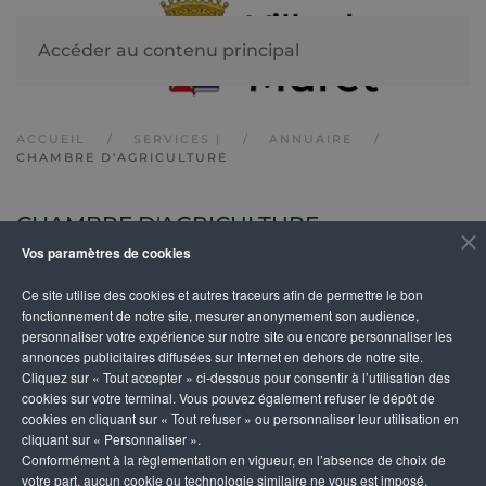
Accéder au contenu principal
ACCUEIL
SERVICES |
ANNUAIRE
CHAMBRE D'AGRICULTURE
CHAMBRE D'AGRICULTURE
Vos paramètres de cookies
Ce site utilise des cookies et autres traceurs afin de permettre le bon
DÉTAILS
fonctionnement de notre site, mesurer anonymement son audience,
personnaliser votre expérience sur notre site ou encore personnaliser les
annonces publicitaires diffusées sur Internet en dehors de notre site.
Adresse
Téléphone
Cliquez sur « Tout accepter » ci-dessous pour consentir à l’utilisation des
28, route d’Eaunes
05 34 46 08 50
cookies sur votre terminal. Vous pouvez également refuser le dépôt de
cookies en cliquant sur « Tout refuser » ou personnaliser leur utilisation en
31600 Muret
cliquant sur « Personnaliser ».
Conformément à la règlementation en vigueur, en l’absence de choix de
votre part, aucun cookie ou technologie similaire ne vous est imposé,