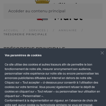
Accéder au contenu principal
ACCUEIL
SERVICES |
ANNUAIRE
TRÉSORERIE PRINCIPALE
TRÉSORERIE PRINCIPALE
Vos paramètres de cookies
Ce site utilise des cookies et autres traceurs afin de permettre le bon
DÉTAILS
fonctionnement de notre site, mesurer anonymement son audience,
personnaliser votre expérience sur notre site ou encore personnaliser les
annonces publicitaires diffusées sur Internet en dehors de notre site.
Adresse
Téléphone
Cliquez sur « Tout accepter » ci-dessous pour consentir à l’utilisation des
159 Av. Jacques Douzans
05 62 23 13 30
cookies sur votre terminal. Vous pouvez également refuser le dépôt de
cookies en cliquant sur « Tout refuser » ou personnaliser leur utilisation en
31600 Muret
cliquant sur « Personnaliser ».
Conformément à la règlementation en vigueur, en l’absence de choix de
votre part, aucun cookie ou technologie similaire ne vous est imposé,