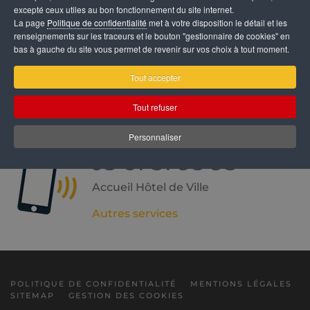
excepté ceux utiles au bon fonctionnement du site internet.
La page
Politique de confidentialité
met à votre disposition le détail et les
renseignements sur les traceurs et le bouton "gestionnaire de cookies" en
bas à gauche du site vous permet de revenir sur vos choix à tout moment.
Mairie de Muret
Hôtel de Ville
Tout accepter
27 Rue Castelvielh
Tout refuser
31600 Muret
Personnaliser
05 61 51 95 95
Accueil Hôtel de Ville
Autres services
POLITIQUE DE CONFIDENTIALITÉ
MENTIONS LÉGALES
SITEMAP
GESTION DES COOKIES