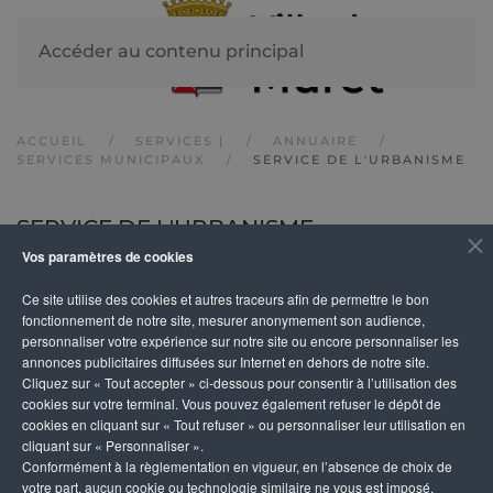
Accéder au contenu principal
ACCUEIL
SERVICES |
ANNUAIRE
SERVICES MUNICIPAUX
SERVICE DE L'URBANISME
SERVICE DE L'URBANISME
Vos paramètres de cookies
Ce site utilise des cookies et autres traceurs afin de permettre le bon
DÉTAILS
fonctionnement de notre site, mesurer anonymement son audience,
personnaliser votre expérience sur notre site ou encore personnaliser les
annonces publicitaires diffusées sur Internet en dehors de notre site.
Adresse
Téléphone
Horaires d'ouverture
Cliquez sur « Tout accepter » ci-dessous pour consentir à l’utilisation des
2, rue
05 61 51 95
Lundi au jeudi de 9 h à 12 
cookies sur votre terminal. Vous pouvez également refuser le dépôt de
cookies en cliquant sur « Tout refuser » ou personnaliser leur utilisation en
Saint
85
et de 13 h 30 à 17 h
cliquant sur « Personnaliser ».
Sernin
Fax : 05 61
Fermé le vendredi
Conformément à la règlementation en vigueur, en l’absence de choix de
31600
51 95 88
votre part, aucun cookie ou technologie similaire ne vous est imposé,