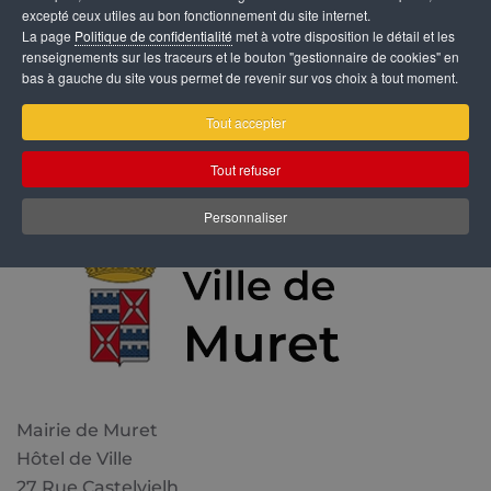
excepté ceux utiles au bon fonctionnement du site internet.
4, centre commercial du Barry
La page
Politique de confidentialité
met à votre disposition le détail et les
31600 Muret
renseignements sur les traceurs et le bouton "gestionnaire de cookies" en
bas à gauche du site vous permet de revenir sur vos choix à tout moment.
Tout accepter
Tout refuser
Personnaliser
Mairie de Muret
Hôtel de Ville
27 Rue Castelvielh