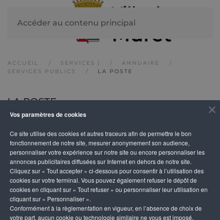
Accéder au contenu principal
ACCUEIL
SERVICES |
ANNUAIRE
SERVICES PUBLICS
LA POSTE
LA POSTE
Vos paramètres de cookies
Ce site utilise des cookies et autres traceurs afin de permettre le bon
DÉTAILS
fonctionnement de notre site, mesurer anonymement son audience,
personnaliser votre expérience sur notre site ou encore personnaliser les
annonces publicitaires diffusées sur Internet en dehors de notre site.
Adresse
Téléphone
Cliquez sur « Tout accepter » ci-dessous pour consentir à l’utilisation des
19, avenue Pierre d'Aragon
36 41
cookies sur votre terminal. Vous pouvez également refuser le dépôt de
cookies en cliquant sur « Tout refuser » ou personnaliser leur utilisation en
31600 Muret
cliquant sur « Personnaliser ».
Conformément à la règlementation en vigueur, en l’absence de choix de
Route d'Eaunes
votre part, aucun cookie ou technologie similaire ne vous est imposé,