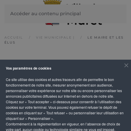
Accéder au contenu principal
ACCUEIL
VIE MUNICIPALE |
LE MAIRE ET LES
ÉLUS
Vos paramètres de cookies
Le Conseil Municipal
Ce site utilise des cookies et autres traceurs afin de permettre le bon
de la ville de Muret
fonctionnement de notre site, mesurer anonymement son audience,
personnaliser votre expérience sur notre site ou encore personnaliser les
annonces publicitaires diffusées sur Internet en dehors de notre site.
Cliquez sur « Tout accepter » ci-dessous pour consentir à l’utilisation des
cookies sur votre terminal. Vous pouvez également refuser le dépôt de
TOUS
ADJOINT
ADJOINT.E
ADJOINTE
cookies en cliquant sur « Tout refuser » ou personnaliser leur utilisation en
cliquant sur « Personnaliser ».
CONSEILLER
CONSEILLER.E
MAIRE
Conformément à la règlementation en vigueur, en l’absence de choix de
votre part, aucun cookie ou technologie similaire ne vous est imposé,